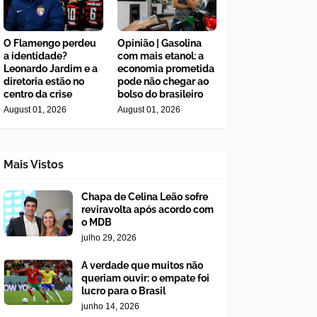
O Flamengo perdeu
Opinião | Gasolina
a identidade?
com mais etanol: a
Leonardo Jardim e a
economia prometida
diretoria estão no
pode não chegar ao
centro da crise
bolso do brasileiro
August 01, 2026
August 01, 2026
Mais Vistos
Chapa de Celina Leão sofre
reviravolta após acordo com
o MDB
julho 29, 2026
A verdade que muitos não
queriam ouvir: o empate foi
lucro para o Brasil
junho 14, 2026