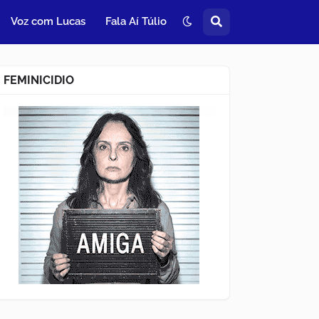
Voz com Lucas
Fala Aí Túlio
FEMINICIDIO