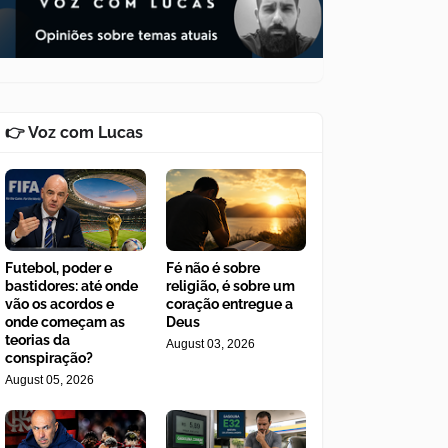
👉 Voz com Lucas
Futebol, poder e
Fé não é sobre
bastidores: até onde
religião, é sobre um
vão os acordos e
coração entregue a
onde começam as
Deus
teorias da
August 03, 2026
conspiração?
August 05, 2026