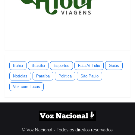
Bahia
Brasília
Esportes
Fala Aí Tulio
Goiás
Notícias
Paraíba
Política
São Paulo
Voz com Lucas
© Voz Nacional - Todos os direitos reservados.