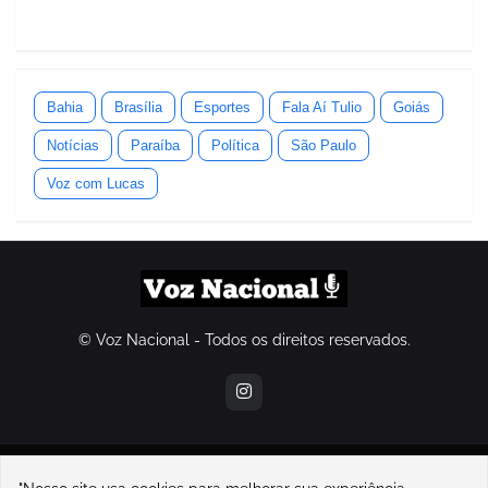
Bahia
Brasília
Esportes
Fala Aí Tulio
Goiás
Notícias
Paraíba
Política
São Paulo
Voz com Lucas
© Voz Nacional - Todos os direitos reservados.
contatovoznacional@gmail.com