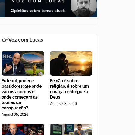
👉 Voz com Lucas
Futebol, poder e
Fé não é sobre
bastidores: até onde
religião, é sobre um
vão os acordos e
coração entregue a
onde começam as
Deus
teorias da
August 03, 2026
conspiração?
August 05, 2026