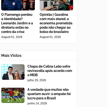
O Flamengo perdeu
Opinião | Gasolina
a identidade?
com mais etanol: a
Leonardo Jardim e a
economia prometida
diretoria estão no
pode não chegar ao
centro da crise
bolso do brasileiro
August 01, 2026
August 01, 2026
Mais Vistos
Chapa de Celina Leão sofre
reviravolta após acordo com
o MDB
julho 29, 2026
A verdade que muitos não
queriam ouvir: o empate foi
lucro para o Brasil
junho 14, 2026