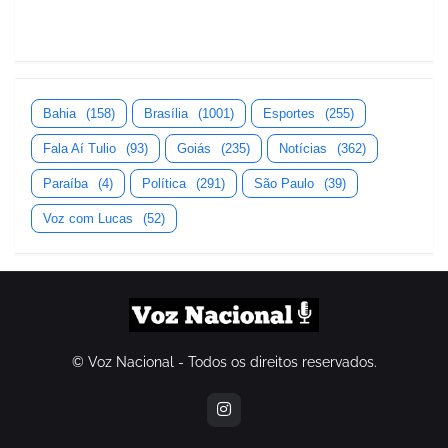
Bahia
(158)
Brasília
(1001)
Esportes
(255)
Fala Aí Tulio
(93)
Goiás
(235)
Notícias
(362)
Paraíba
(4)
Política
(291)
São Paulo
(39)
Voz com Lucas
(52)
© Voz Nacional - Todos os direitos reservados.