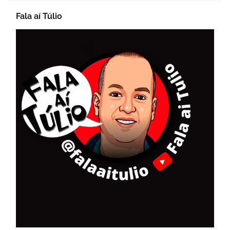
Fala aí Túlio