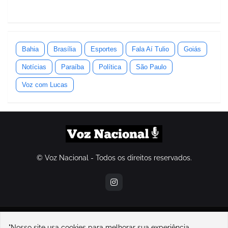
Bahia
Brasília
Esportes
Fala Aí Tulio
Goiás
Notícias
Paraíba
Política
São Paulo
Voz com Lucas
© Voz Nacional - Todos os direitos reservados.
contatovoznacional@gmail.com
"Nosso site usa cookies para melhorar sua experiência.