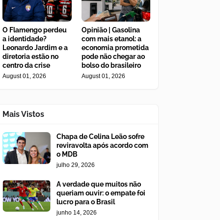
O Flamengo perdeu
Opinião | Gasolina
a identidade?
com mais etanol: a
Leonardo Jardim e a
economia prometida
diretoria estão no
pode não chegar ao
centro da crise
bolso do brasileiro
August 01, 2026
August 01, 2026
Mais Vistos
Chapa de Celina Leão sofre
reviravolta após acordo com
o MDB
julho 29, 2026
A verdade que muitos não
queriam ouvir: o empate foi
lucro para o Brasil
junho 14, 2026