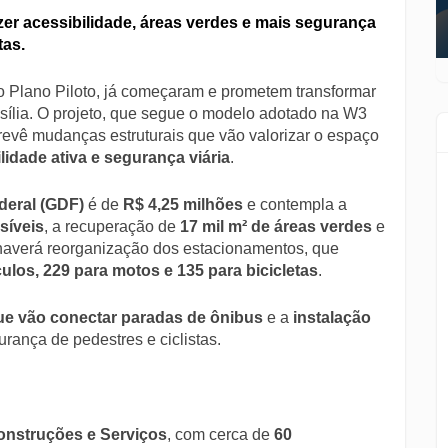
azer acessibilidade, áreas verdes e mais segurança
tas.
no Plano Piloto, já começaram e prometem transformar
sília. O projeto, que segue o modelo adotado na W3
revê mudanças estruturais que vão valorizar o espaço
lidade ativa e segurança viária
.
deral (GDF)
é de
R$ 4,25 milhões
e contempla a
síveis
, a recuperação de
17 mil m² de áreas verdes
e
averá reorganização dos estacionamentos, que
ulos, 229 para motos e 135 para bicicletas
.
ue vão conectar paradas de ônibus
e a
instalação
urança de pedestres e ciclistas.
onstruções e Serviços
, com cerca de
60