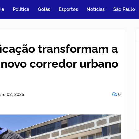
ia
Política
Goiás
Esportes
Notícias
São Paulo
ficação transformam a
novo corredor urbano
bro 02, 2025
0