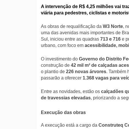
A intervenção de R$ 4,25 milhões vai tr
viária para pedestres, ciclistas e motoris
As obras de requalificação da
W3 Norte
, 
uma das avenidas mais importantes de Bra
Sul, iniciou entre as quadras
713 e 716
e p
urbano, com foco em
acessibilidade, mobi
O investimento do
Governo do Distrito Fe
construção de
42 mil m² de calçadas aces
o plantio de
226 novas árvores
. Também h
passarão a oferecer
1.368 vagas para veíc
Entre as novidades, estão os
calçadões q
de travessias elevadas
, priorizando a seg
Execução das obras
A execução está a cargo da
Construteq C