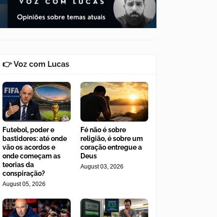
👉 Voz com Lucas
Futebol, poder e
Fé não é sobre
bastidores: até onde
religião, é sobre um
vão os acordos e
coração entregue a
onde começam as
Deus
teorias da
August 03, 2026
conspiração?
August 05, 2026