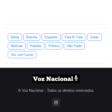
Bahia
Brasília
Esportes
Fala Aí Tulio
Goiás
Notícias
Paraíba
Política
São Paulo
Voz com Lucas
© Voz Nacional - Todos os direitos reservados.