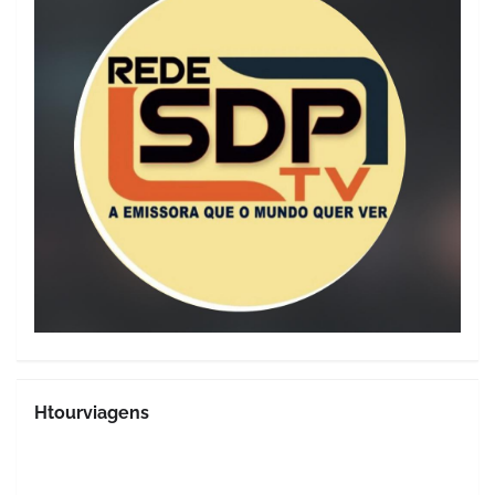
Htourviagens