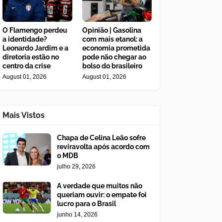
O Flamengo perdeu
Opinião | Gasolina
a identidade?
com mais etanol: a
Leonardo Jardim e a
economia prometida
diretoria estão no
pode não chegar ao
centro da crise
bolso do brasileiro
August 01, 2026
August 01, 2026
Mais Vistos
Chapa de Celina Leão sofre
reviravolta após acordo com
o MDB
julho 29, 2026
A verdade que muitos não
queriam ouvir: o empate foi
lucro para o Brasil
junho 14, 2026