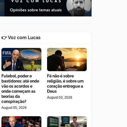
👉 Voz com Lucas
Futebol, poder e
Fé não é sobre
bastidores: até onde
religião, é sobre um
vão os acordos e
coração entregue a
onde começam as
Deus
teorias da
August 03, 2026
conspiração?
August 05, 2026