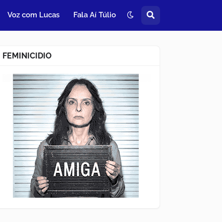
Voz com Lucas
Fala Aí Túlio
FEMINICIDIO