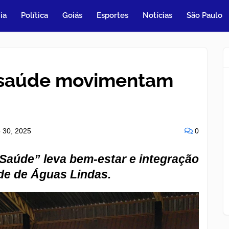
ia
Política
Goiás
Esportes
Notícias
São Paulo
e saúde movimentam
 30, 2025
0
 Saúde” leva bem-estar e integração
e de Águas Lindas.