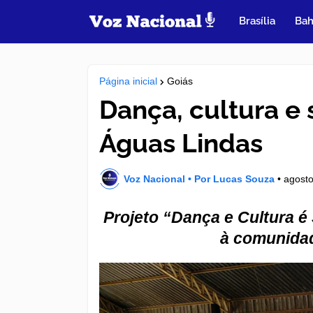
Brasília
Bah
Página inicial
Goiás
Dança, cultura 
Águas Lindas
Voz Nacional • Por Lucas Souza
•
agosto
Projeto “Dança e Cultura é
à comunidad