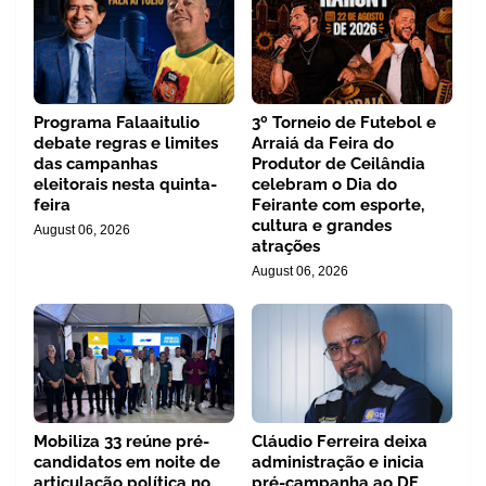
Programa Falaaitulio
3º Torneio de Futebol e
debate regras e limites
Arraiá da Feira do
das campanhas
Produtor de Ceilândia
eleitorais nesta quinta-
celebram o Dia do
feira
Feirante com esporte,
cultura e grandes
August 06, 2026
atrações
August 06, 2026
Mobiliza 33 reúne pré-
Cláudio Ferreira deixa
candidatos em noite de
administração e inicia
articulação política no
pré-campanha ao DF