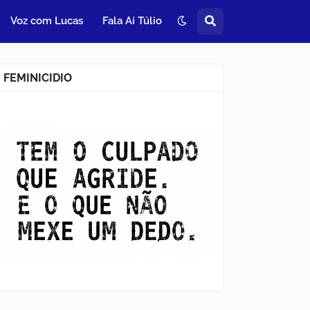
Voz com Lucas
Fala Aí Túlio
FEMINICIDIO