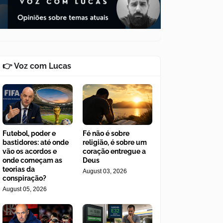
👉 Voz com Lucas
Futebol, poder e
Fé não é sobre
bastidores: até onde
religião, é sobre um
vão os acordos e
coração entregue a
onde começam as
Deus
teorias da
August 03, 2026
conspiração?
August 05, 2026