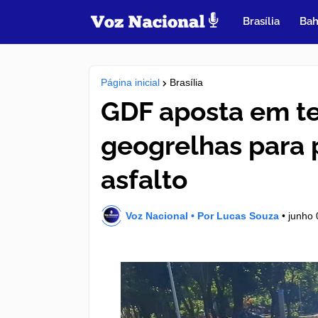
Brasília
Bah
Página inicial
Brasília
GDF aposta em t
geogrelhas para p
asfalto
Voz Nacional • Por Lucas Souza
•
junho 