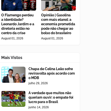
O Flamengo perdeu
Opinião | Gasolina
a identidade?
com mais etanol: a
Leonardo Jardim e a
economia prometida
diretoria estão no
pode não chegar ao
centro da crise
bolso do brasileiro
August 01, 2026
August 01, 2026
Mais Vistos
Chapa de Celina Leão sofre
reviravolta após acordo com
o MDB
julho 29, 2026
A verdade que muitos não
queriam ouvir: o empate foi
lucro para o Brasil
junho 14, 2026