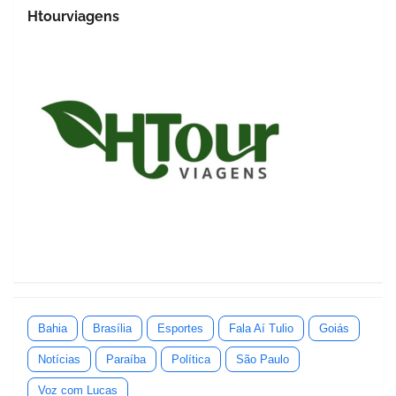
Htourviagens
Bahia
Brasília
Esportes
Fala Aí Tulio
Goiás
Notícias
Paraíba
Política
São Paulo
Voz com Lucas