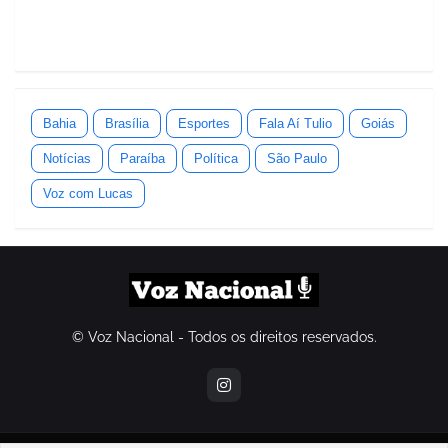
Bahia
Brasília
Esportes
Fala Aí Tulio
Goiás
Notícias
Paraíba
Política
São Paulo
Voz com Lucas
© Voz Nacional - Todos os direitos reservados.