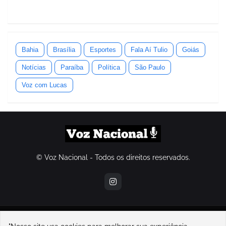
Bahia
Brasília
Esportes
Fala Aí Tulio
Goiás
Notícias
Paraíba
Política
São Paulo
Voz com Lucas
© Voz Nacional - Todos os direitos reservados.
contatovoznacional@gmail.com