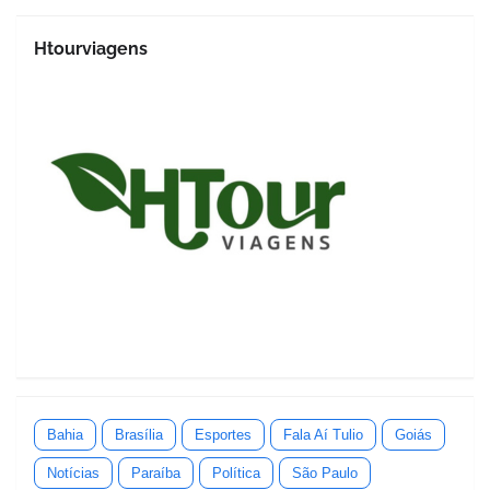
Htourviagens
Bahia
Brasília
Esportes
Fala Aí Tulio
Goiás
Notícias
Paraíba
Política
São Paulo