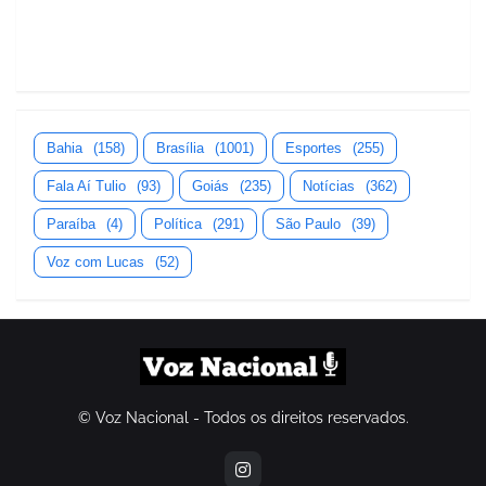
Bahia
(158)
Brasília
(1001)
Esportes
(255)
Fala Aí Tulio
(93)
Goiás
(235)
Notícias
(362)
Paraíba
(4)
Política
(291)
São Paulo
(39)
Voz com Lucas
(52)
© Voz Nacional - Todos os direitos reservados.