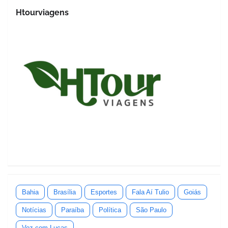
Htourviagens
Bahia
Brasília
Esportes
Fala Aí Tulio
Goiás
Notícias
Paraíba
Política
São Paulo
Voz com Lucas