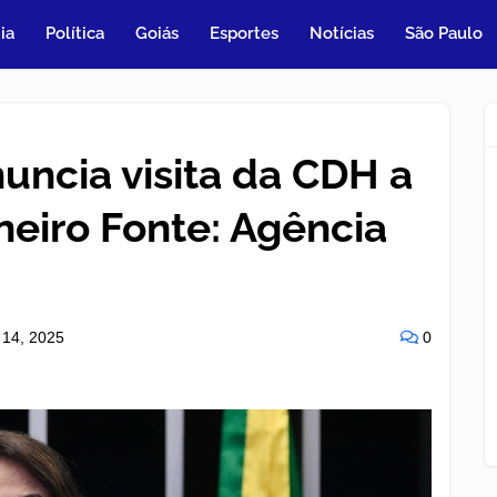
ia
Política
Goiás
Esportes
Notícias
São Paulo
uncia visita da CDH a
neiro Fonte: Agência
 14, 2025
0