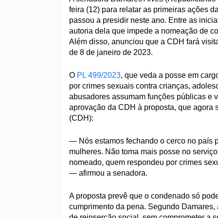
feira (12) para relatar as primeiras açõe
passou a presidir neste ano. Entre as inici
autoria dela que impede a nomeação de co
Além disso, anunciou que a CDH fará visita
de 8 de janeiro de 2023.
O
PL 499/2023
, que veda a posse em carg
por crimes sexuais contra crianças, adoles
abusadores assumam funções públicas e 
aprovação da CDH à proposta, que agora s
(CDH):
— Nós estamos fechando o cerco no país p
mulheres. Não toma mais posse no serviç
nomeado, quem respondeu por crimes sexua
— afirmou a senadora.
A proposta prevê que o condenado só pode
cumprimento da pena. Segundo Damares, a 
de reinserção social, sem comprometer a s