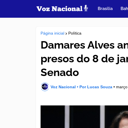
Brasília
Bah
Página inicial
Política
Damares Alves an
presos do 8 de ja
Senado
Voz Nacional • Por Lucas Souza
•
março