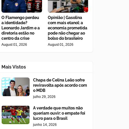
O Flamengo perdeu
Opinião | Gasolina
a identidade?
com mais etanol: a
Leonardo Jardim e a
economia prometida
diretoria estão no
pode não chegar ao
centro da crise
bolso do brasileiro
August 01, 2026
August 01, 2026
Mais Vistos
Chapa de Celina Leão sofre
reviravolta após acordo com
o MDB
julho 29, 2026
A verdade que muitos não
queriam ouvir: o empate foi
lucro para o Brasil
junho 14, 2026