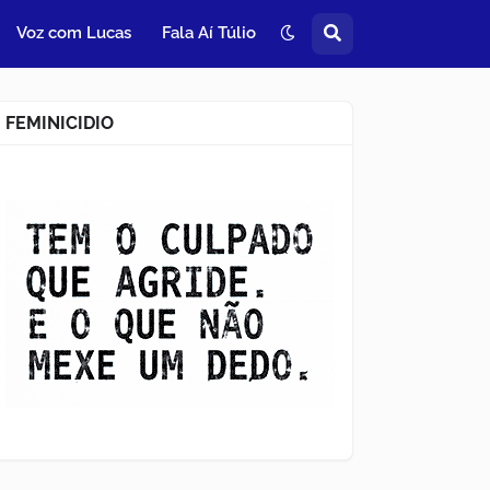
Voz com Lucas
Fala Aí Túlio
FEMINICIDIO