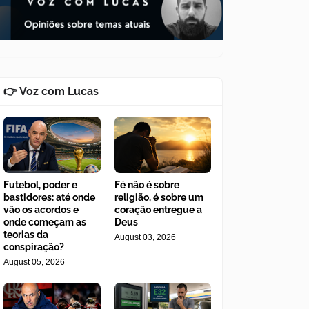
👉 Voz com Lucas
Futebol, poder e
Fé não é sobre
bastidores: até onde
religião, é sobre um
vão os acordos e
coração entregue a
onde começam as
Deus
teorias da
August 03, 2026
conspiração?
August 05, 2026