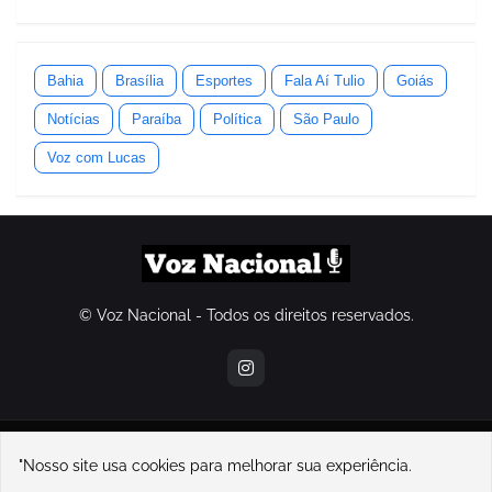
Bahia
Brasília
Esportes
Fala Aí Tulio
Goiás
Notícias
Paraíba
Política
São Paulo
Voz com Lucas
© Voz Nacional - Todos os direitos reservados.
contatovoznacional@gmail.com
"Nosso site usa cookies para melhorar sua experiência.
Home
Sobre Nós
Contato
Política de Privacidade