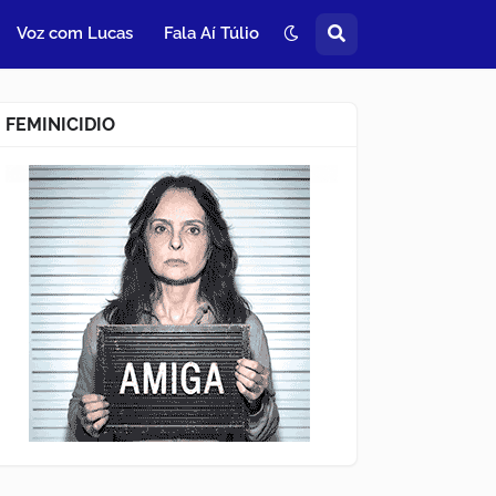
Voz com Lucas
Fala Aí Túlio
FEMINICIDIO