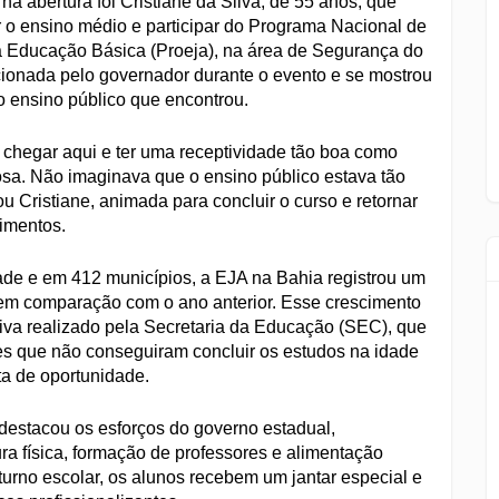
 abertura foi Cristiane da Silva, de 55 anos, que
r o ensino médio e participar do Programa Nacional de
a Educação Básica (Proeja), na área de Segurança do
epcionada pelo governador durante o evento e se mostrou
 ensino público que encontrou.
chegar aqui e ter uma receptividade tão boa como
osa. Não imaginava que o ensino público estava tão
u Cristiane, animada para concluir o curso e retornar
imentos.
ade e em 412 municípios, a EJA na Bahia registrou um
em comparação com o ano anterior. Esse crescimento
tiva realizado pela Secretaria da Educação (SEC), que
es que não conseguiram concluir os estudos na idade
ta de oportunidade.
destacou os esforços do governo estadual,
ra física, formação de professores e alimentação
turno escolar, os alunos recebem um jantar especial e