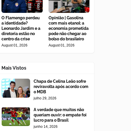
O Flamengo perdeu
Opinião | Gasolina
a identidade?
com mais etanol: a
Leonardo Jardim e a
economia prometida
diretoria estão no
pode não chegar ao
centro da crise
bolso do brasileiro
August 01, 2026
August 01, 2026
Mais Vistos
Chapa de Celina Leão sofre
reviravolta após acordo com
o MDB
julho 29, 2026
A verdade que muitos não
queriam ouvir: o empate foi
lucro para o Brasil
junho 14, 2026