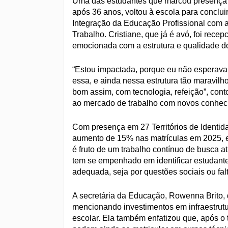
Uma das estudantes que marcou presença na
após 36 anos, voltou à escola para conclui
Integração da Educação Profissional com 
Trabalho. Cristiane, que já é avó, foi rec
emocionada com a estrutura e qualidade do
“Estou impactada, porque eu não esperava 
essa, e ainda nessa estrutura tão maravilh
bom assim, com tecnologia, refeição”, conto
ao mercado de trabalho com novos conhec
Com presença em 27 Territórios de Identid
aumento de 15% nas matrículas em 2025, 
é fruto de um trabalho contínuo de busca a
tem se empenhado em identificar estudant
adequada, seja por questões sociais ou fal
A secretária da Educação, Rowenna Brito, 
mencionando investimentos em infraestrutu
escolar. Ela também enfatizou que, após o 