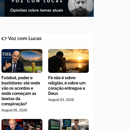
👉 Voz com Lucas
Futebol, poder e
Fé não é sobre
bastidores: até onde
religião, é sobre um
vão os acordos e
coração entregue a
onde começam as
Deus
teorias da
August 03, 2026
conspiração?
August 05, 2026