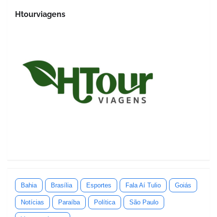
Htourviagens
Bahia
Brasília
Esportes
Fala Aí Tulio
Goiás
Notícias
Paraíba
Política
São Paulo