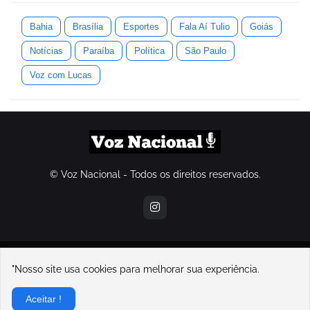
Bahia
Brasília
Esportes
Fala Aí Tulio
Goiás
Notícias
Paraíba
Política
São Paulo
Voz com Lucas
© Voz Nacional - Todos os direitos reservados.
contatovoznacional@gmail.com
"Nosso site usa cookies para melhorar sua experiência.
Home
Sobre Nós
Contato
Política de Privacidade
Aceitar !
Sobre o Voz Nacional e seu fundador, Lucas Souza