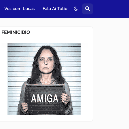
Voz com Lucas
Fala Aí Túlio
FEMINICIDIO