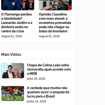
O Flamengo perdeu
Opinião | Gasolina
a identidade?
com mais etanol: a
Leonardo Jardim e a
economia prometida
diretoria estão no
pode não chegar ao
centro da crise
bolso do brasileiro
August 01, 2026
August 01, 2026
Mais Vistos
Chapa de Celina Leão sofre
reviravolta após acordo com
o MDB
julho 29, 2026
A verdade que muitos não
queriam ouvir: o empate foi
lucro para o Brasil
junho 14, 2026