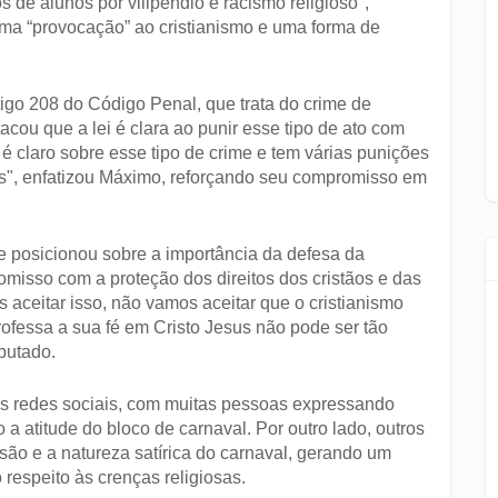
s de alunos por vilipêndio e racismo religioso",
uma “provocação” ao cristianismo e uma forma de
igo 208 do Código Penal, que trata do crime de
stacou que a lei é clara ao punir esse tipo de ato com
é claro sobre esse tipo de crime e tem várias punições
s", enfatizou Máximo, reforçando seu compromisso em
 posicionou sobre a importância da defesa da
omisso com a proteção dos direitos dos cristãos e das
 aceitar isso, não vamos aceitar que o cristianismo
ofessa a sua fé em Cristo Jesus não pode ser tão
putado.
s redes sociais, com muitas pessoas expressando
 atitude do bloco de carnaval. Por outro lado, outros
ão e a natureza satírica do carnaval, gerando um
 respeito às crenças religiosas.