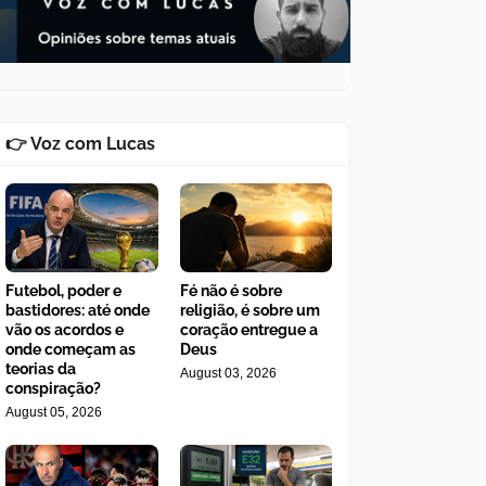
👉 Voz com Lucas
Futebol, poder e
Fé não é sobre
bastidores: até onde
religião, é sobre um
vão os acordos e
coração entregue a
onde começam as
Deus
teorias da
August 03, 2026
conspiração?
August 05, 2026