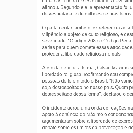
canalhas, contra esses militantes travestido
afirmou. Segundo ele, a apresentação foi 
desrespeitar a fé de milhões de brasileiros.
O parlamentar também fez referência ao art
vilipêndio a objeto de culto religioso, e de
severidade. "O artigo 208 do Código Penal 
sérias para quem comete essas atrocidade
proteger a liberdade religiosa no país.
Além da denúncia formal, Gilvan Máximo se
liberdade religiosa, reafirmando seu compr
pessoas de fé em todo o Brasil. "Não vamos
seja desrespeitado no nosso país. Quem pr
desrespeitado dessa forma", declarou o de
O incidente gerou uma onda de reações na
apoio à denúncia de Máximo e condenando a
argumentaram sobre a liberdade de express
debate sobre os limites da provocação e do