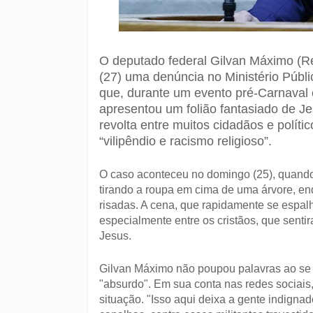
O deputado federal Gilvan Máximo (Re
(27) uma denúncia no Ministério Públ
que, durante um evento pré-Carnaval 
apresentou um folião fantasiado de Je
revolta entre muitos cidadãos e polít
“vilipêndio e racismo religioso”.
O caso aconteceu no domingo (25), quando 
tirando a roupa em cima de uma árvore, enq
risadas. A cena, que rapidamente se espal
especialmente entre os cristãos, que senti
Jesus.
Gilvan Máximo não poupou palavras ao se 
"absurdo". Em sua conta nas redes sociai
situação. "Isso aqui deixa a gente indigna